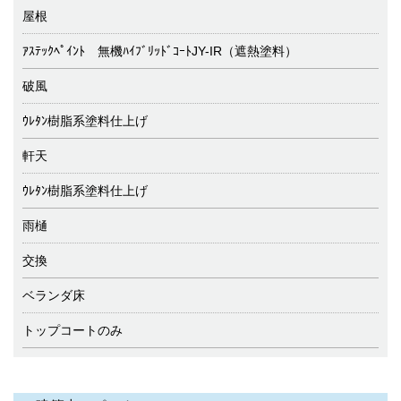
屋根
ｱｽﾃｯｸﾍﾟｲﾝﾄ 無機ﾊｲﾌﾞﾘｯﾄﾞｺｰﾄJY-IR（遮熱塗料）
破風
ｳﾚﾀﾝ樹脂系塗料仕上げ
軒天
ｳﾚﾀﾝ樹脂系塗料仕上げ
雨樋
交換
ベランダ床
トップコートのみ