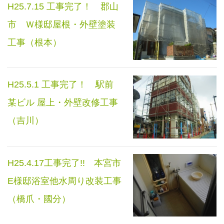
H25.7.15 工事完了！ 郡山
市 Ｗ様邸屋根・外壁塗装
工事（根本）
H25.5.1 工事完了！ 駅前
某ビル 屋上・外壁改修工事
（吉川）
H25.4.17工事完了!! 本宮市
E様邸浴室他水周り改装工事
（橋爪・國分）