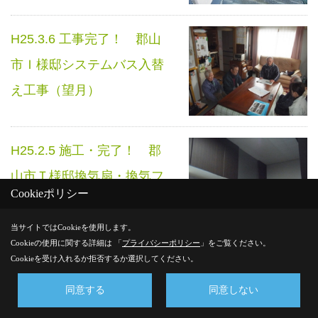
H25.3.6 工事完了！ 郡山
市Ｉ様邸システムバス入替
え工事（望月）
H25.2.5 施工・完了！ 郡
山市Ｔ様邸換気扇・換気フ
Cookieポリシー
ード取付（望月）
当サイトではCookieを使用します。
Cookieの使用に関する詳細は 「
プライバシーポリシー
」をご覧ください。
H25.2.4 施工・完了！ 郡
Cookieを受け入れるか拒否するか選択してください。
山市Ｔ様邸プラマードＵ取
同意する
同意しない
付工事（望月）