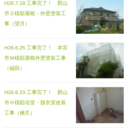
H26.7.18 工事完了！ 郡山
市Ｏ様邸屋根・外壁塗装工
事（望月）
H26.6.25 工事完了！ 本宮
市Ｍ様邸屋根外壁塗装工事
（福田）
H26.6.23 工事完了！ 郡山
市Ｈ様邸浴室・脱衣室改装
工事（橋爪）