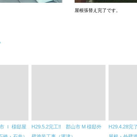
屋根張替え完了です。
る
山市 Ｉ 様邸屋
H29.5.2完工!! 郡山市 M 様邸外
H29.4.2
石橋・石井）
壁塗装工事（濱津）
屋根・外壁