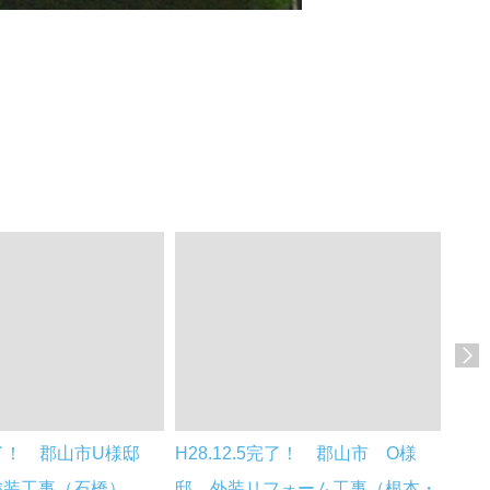
8完了！ 郡山市U様邸
H28.12.5完了！ 郡山市 O様
H28
塗装工事（石橋）
邸 外装リフォーム工事（根本・
邸 