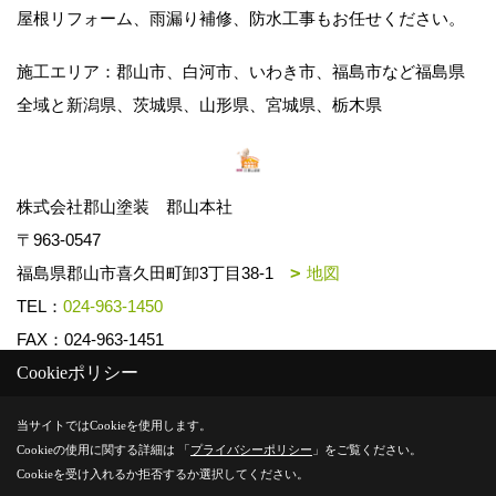
屋根リフォーム、雨漏り補修、防水工事もお任せください。
施工エリア：郡山市、白河市、いわき市、福島市など福島県
全域と新潟県、茨城県、山形県、宮城県、栃木県
株式会社郡山塗装 郡山本社
〒963-0547
福島県郡山市喜久田町卸3丁目38-1
地図
TEL：
024-963-1450
FAX：024-963-1451
Cookieポリシー
Copyright (c) k-toso. All Rights Reserved.
当サイトではCookieを使用します。
Cookieの使用に関する詳細は 「
プライバシーポリシー
」をご覧ください。
Produced by
ゴデスクリエイト
Cookieを受け入れるか拒否するか選択してください。