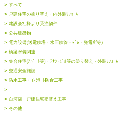
すべて
戸建住宅の塗り替え・内外装ﾘﾌｫｰﾑ
建設会社様より受注物件
公共建築物
電力設備(送電鉄塔・水圧鉄管・ﾀﾞﾑ・発電所等)
橋梁塗装関連
集合住宅(ｱﾊﾟｰﾄ等)・ﾃﾅﾝﾄﾋﾞﾙ等の塗り替え・外装ﾘﾌｫｰﾑ
交通安全施設
防水工事・ｺﾝｸﾘｰﾄ防食工事
白河店 戸建住宅塗替え工事
その他