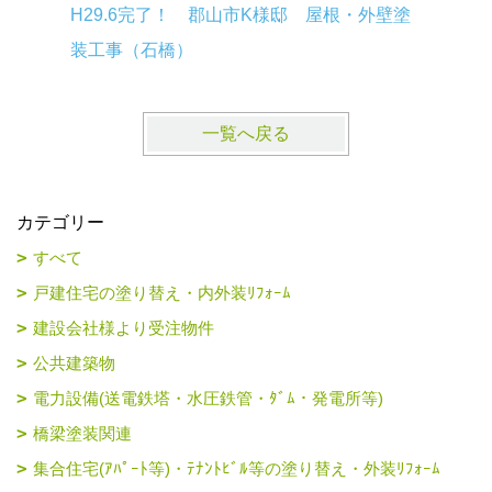
H29.6完了！ 郡山市K様邸 屋根・外壁塗
H29.5
装工事（石橋）
装工事（
一覧へ戻る
カテゴリー
すべて
戸建住宅の塗り替え・内外装ﾘﾌｫｰﾑ
建設会社様より受注物件
公共建築物
電力設備(送電鉄塔・水圧鉄管・ﾀﾞﾑ・発電所等)
橋梁塗装関連
集合住宅(ｱﾊﾟｰﾄ等)・ﾃﾅﾝﾄﾋﾞﾙ等の塗り替え・外装ﾘﾌｫｰﾑ