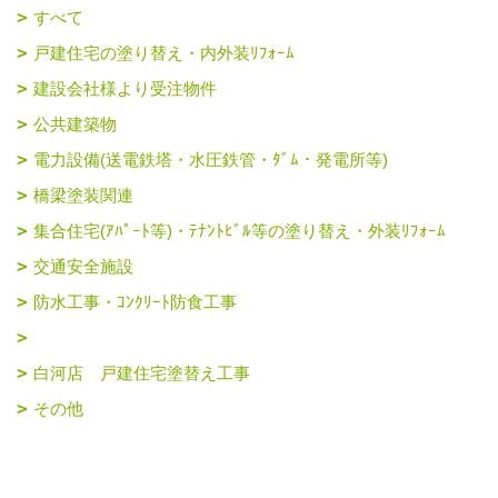
すべて
戸建住宅の塗り替え・内外装ﾘﾌｫｰﾑ
建設会社様より受注物件
公共建築物
電力設備(送電鉄塔・水圧鉄管・ﾀﾞﾑ・発電所等)
橋梁塗装関連
集合住宅(ｱﾊﾟｰﾄ等)・ﾃﾅﾝﾄﾋﾞﾙ等の塗り替え・外装ﾘﾌｫｰﾑ
交通安全施設
防水工事・ｺﾝｸﾘｰﾄ防食工事
白河店 戸建住宅塗替え工事
その他