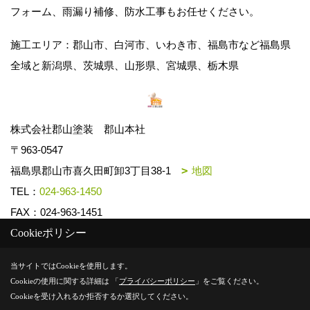
フォーム、雨漏り補修、防水工事もお任せください。
施工エリア：郡山市、白河市、いわき市、福島市など福島県
全域と新潟県、茨城県、山形県、宮城県、栃木県
株式会社郡山塗装 郡山本社
〒963-0547
福島県郡山市喜久田町卸3丁目38-1
地図
TEL：
024-963-1450
FAX：024-963-1451
Cookieポリシー
Copyright (c) k-toso. All Rights Reserved.
当サイトではCookieを使用します。
Cookieの使用に関する詳細は 「
プライバシーポリシー
」をご覧ください。
Produced by
ゴデスクリエイト
Cookieを受け入れるか拒否するか選択してください。