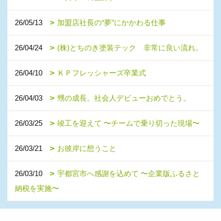
26/05/13
加盟店社長の“夢”にかかわる仕事
26/04/24
(株)とちのき塗装テック 非常に良い流れ。
26/04/10
ＫＰフレッシャーズ卒業式
26/04/03
甥の成長。社会人デビューおめでとう。
26/03/25
竣工を迎えて 〜チームで乗り切った現場〜
26/03/21
お彼岸に想うこと
26/03/10
宇都宮市へ感謝を込めて 〜企業版ふるさと
納税を実施〜