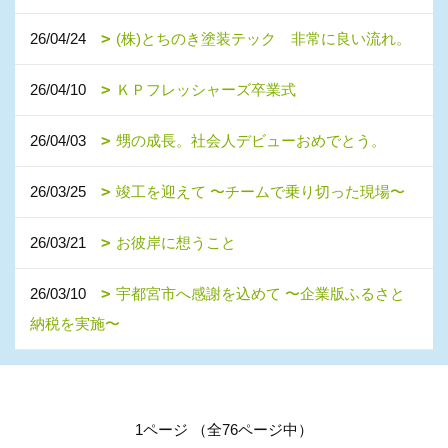
26/04/24
(株)とちのき塗装テック 非常に良い流れ。
26/04/10
ＫＰフレッシャーズ卒業式
26/04/03
甥の成長。社会人デビューおめでとう。
26/03/25
竣工を迎えて 〜チームで乗り切った現場〜
26/03/21
お彼岸に想うこと
26/03/10
宇都宮市へ感謝を込めて 〜企業版ふるさと
納税を実施〜
1ページ （全76ページ中）