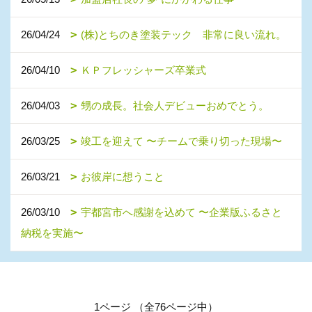
26/04/24
(株)とちのき塗装テック 非常に良い流れ。
26/04/10
ＫＰフレッシャーズ卒業式
26/04/03
甥の成長。社会人デビューおめでとう。
26/03/25
竣工を迎えて 〜チームで乗り切った現場〜
26/03/21
お彼岸に想うこと
26/03/10
宇都宮市へ感謝を込めて 〜企業版ふるさと
納税を実施〜
1ページ （全76ページ中）