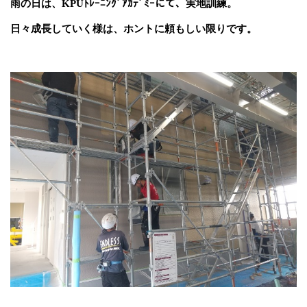
雨の日は、
KPU
ﾄﾚｰﾆﾝｸﾞｱｶﾃﾞﾐｰにて、実地訓練。
日々成長していく様は、ホントに頼もしい限りです。