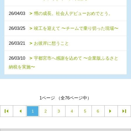
26/04/03
甥の成長。社会人デビューおめでとう。
26/03/25
竣工を迎えて 〜チームで乗り切った現場〜
26/03/21
お彼岸に想うこと
26/03/10
宇都宮市へ感謝を込めて 〜企業版ふるさと
納税を実施〜
1ページ （全76ページ中）
1
2
3
4
5
6