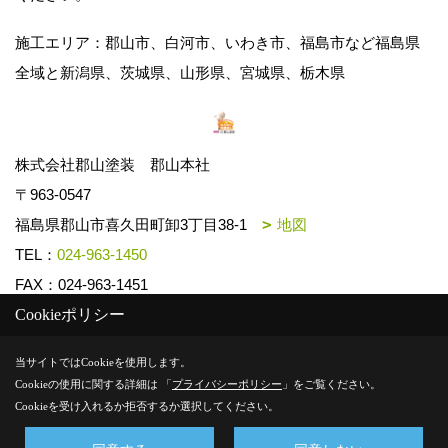
施工エリア：郡山市、白河市、いわき市、福島市など福島県
全域と新潟県、茨城県、山形県、宮城県、栃木県
株式会社郡山塗装 郡山本社
〒963-0547
福島県郡山市喜久田町卸3丁目38-1
地図
TEL：
024-963-1450
FAX：024-963-1451
Cookieポリシー
Copyright (c) k-toso. All Rights Reserved.
当サイトではCookieを使用します。
Cookieの使用に関する詳細は 「
プライバシーポリシー
」をご覧ください。
Produced by
ゴデスクリエイト
Cookieを受け入れるか拒否するか選択してください。