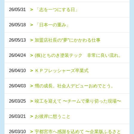
26/05/31
「志を一つにする日」
26/05/18
「日本一の重み」
26/05/13
加盟店社長の“夢”にかかわる仕事
26/04/24
(株)とちのき塗装テック 非常に良い流れ。
26/04/10
ＫＰフレッシャーズ卒業式
26/04/03
甥の成長。社会人デビューおめでとう。
26/03/25
竣工を迎えて 〜チームで乗り切った現場〜
26/03/21
お彼岸に想うこと
26/03/10
宇都宮市へ感謝を込めて 〜企業版ふるさと