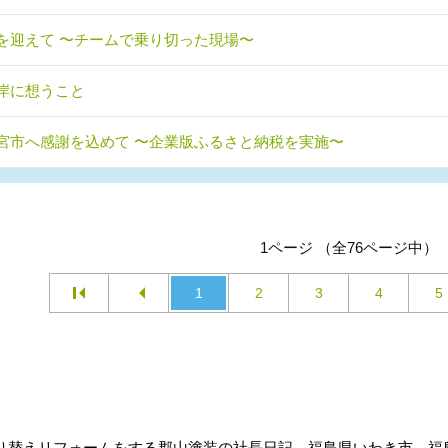
を迎えて 〜チームで乗り切った現場〜
岸に想うこと
宮市へ感謝を込めて 〜企業版ふるさと納税を実施〜
1ページ （全76ページ中）
1
2
3
4
5
り替えリフォームをする郡山塗装の社長日記。福島県いわき市、福