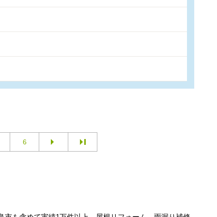
6
島市も含めて実績1万件以上。屋根リフォーム、雨漏り補修、