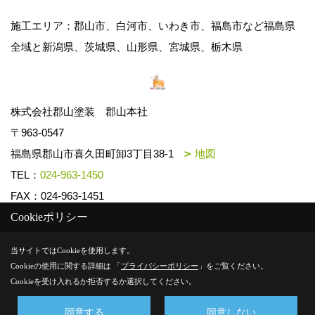
施工エリア：郡山市、白河市、いわき市、福島市など福島県
全域と新潟県、茨城県、山形県、宮城県、栃木県
株式会社郡山塗装 郡山本社
〒963-0547
福島県郡山市喜久田町卸3丁目38-1
地図
TEL：
024-963-1450
FAX：024-963-1451
Cookieポリシー
Copyright (c) k-toso. All Rights Reserved.
当サイトではCookieを使用します。
Cookieの使用に関する詳細は 「
プライバシーポリシー
」をご覧ください。
Produced by
ゴデスクリエイト
Cookieを受け入れるか拒否するか選択してください。
同意する
同意しない