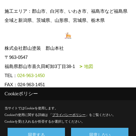
施工エリア：郡山市、白河市、いわき市、福島市など福島県
全域と新潟県、茨城県、山形県、宮城県、栃木県
株式会社郡山塗装 郡山本社
〒963-0547
福島県郡山市喜久田町卸3丁目38-1
地図
TEL：
024-963-1450
FAX：024-963-1451
Cookieポリシー
Copyright (c) k-toso. All Rights Reserved.
当サイトではCookieを使用します。
Cookieの使用に関する詳細は 「
プライバシーポリシー
」をご覧ください。
Produced by
ゴデスクリエイト
Cookieを受け入れるか拒否するか選択してください。
同意する
同意しない