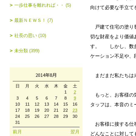
一歩仕事を離れれば・・ (5)
向けて必要な手立て
最新ＮＥＷＳ！ (7)
戸建て住宅の塗り替
社長の思い (10)
切な財産をより価値
す。 しかし、数多
未分類 (399)
ケーション不足や、
2014年8月
まだまだ私たちは
日
月
火
水
木
金
土
1
2
もっと、お客様の気
3
4
5
6
7
8
9
10
11
12
13
14
15
16
タッフは、本音のミ
17
18
19
20
21
22
23
24
25
26
27
28
29
30
31
お客様に接する仕事
前月
翌月
どんなことに対して