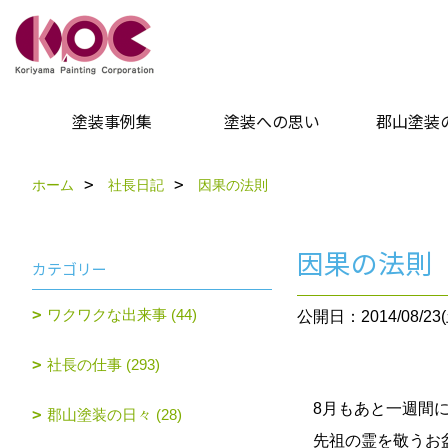
塗装事例集
塗装への思い
郡山塗装
ホーム
社長日記
因果の法則
因果の法則
カテゴリー
ワクワクな出来事 (44)
公開日：2014/08/23(
社長の仕事 (293)
8月もあと一週間に
郡山塗装の日々 (28)
先祖の霊を敬うお盆