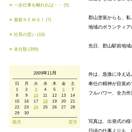
一歩仕事を離れれば・・ (5)
郡山塗装からも、私
最新ＮＥＷＳ！ (7)
地域のボランティア
社長の思い (10)
先日、郡山駅前地域
未分類 (399)
2009年11月
外は、急激に冷え込
日
月
火
水
木
金
土
奉仕の精神が目覚め
1
2
3
4
5
6
7
フルパワー、全力作
8
9
10
11
12
13
14
15
16
17
18
19
20
21
22
23
24
25
26
27
28
29
30
写真は、出発式の様
前月
翌月
日頃の仕事よりも、