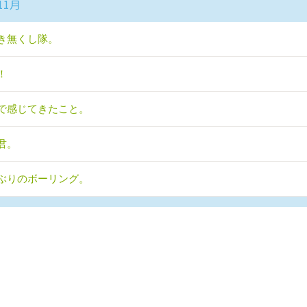
11月
き無くし隊。
！
で感じてきたこと。
君。
ぶりのボーリング。