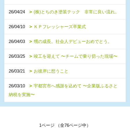
26/04/24
(株)とちのき塗装テック 非常に良い流れ。
26/04/10
ＫＰフレッシャーズ卒業式
26/04/03
甥の成長。社会人デビューおめでとう。
26/03/25
竣工を迎えて 〜チームで乗り切った現場〜
26/03/21
お彼岸に想うこと
26/03/10
宇都宮市へ感謝を込めて 〜企業版ふるさと
納税を実施〜
1ページ （全76ページ中）