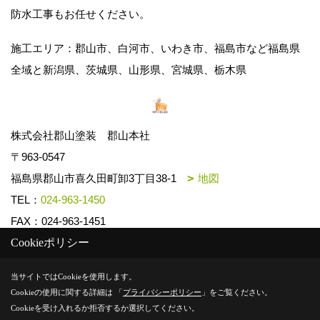
防水工事もお任せください。
施工エリア：郡山市、白河市、いわき市、福島市など福島県
全域と新潟県、茨城県、山形県、宮城県、栃木県
株式会社郡山塗装 郡山本社
〒963-0547
福島県郡山市喜久田町卸3丁目38-1
地図
TEL：
024-963-1450
FAX：024-963-1451
Cookieポリシー
Copyright (c) k-toso. All Rights Reserved.
当サイトではCookieを使用します。
Cookieの使用に関する詳細は 「
プライバシーポリシー
」をご覧ください。
Produced by
ゴデスクリエイト
Cookieを受け入れるか拒否するか選択してください。