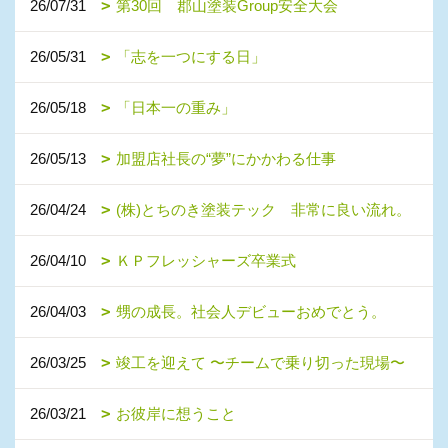
26/07/31
第30回 郡山塗装Group安全大会
26/05/31
「志を一つにする日」
26/05/18
「日本一の重み」
26/05/13
加盟店社長の“夢”にかかわる仕事
26/04/24
(株)とちのき塗装テック 非常に良い流れ。
26/04/10
ＫＰフレッシャーズ卒業式
26/04/03
甥の成長。社会人デビューおめでとう。
26/03/25
竣工を迎えて 〜チームで乗り切った現場〜
26/03/21
お彼岸に想うこと