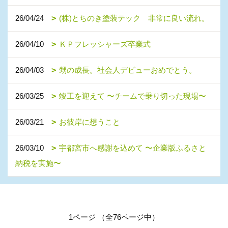
26/04/24
(株)とちのき塗装テック 非常に良い流れ。
26/04/10
ＫＰフレッシャーズ卒業式
26/04/03
甥の成長。社会人デビューおめでとう。
26/03/25
竣工を迎えて 〜チームで乗り切った現場〜
26/03/21
お彼岸に想うこと
26/03/10
宇都宮市へ感謝を込めて 〜企業版ふるさと
納税を実施〜
1ページ （全76ページ中）