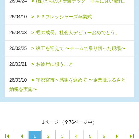
26/04/24
(株)とちのき塗装テック 非常に良い流れ。
26/04/10
ＫＰフレッシャーズ卒業式
26/04/03
甥の成長。社会人デビューおめでとう。
26/03/25
竣工を迎えて 〜チームで乗り切った現場〜
26/03/21
お彼岸に想うこと
26/03/10
宇都宮市へ感謝を込めて 〜企業版ふるさと
納税を実施〜
1ページ （全76ページ中）
1
2
3
4
5
6