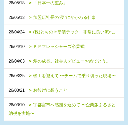
26/05/18
「日本一の重み」
26/05/13
加盟店社長の“夢”にかかわる仕事
26/04/24
(株)とちのき塗装テック 非常に良い流れ。
26/04/10
ＫＰフレッシャーズ卒業式
26/04/03
甥の成長。社会人デビューおめでとう。
26/03/25
竣工を迎えて 〜チームで乗り切った現場〜
26/03/21
お彼岸に想うこと
26/03/10
宇都宮市へ感謝を込めて 〜企業版ふるさと
納税を実施〜