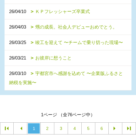
26/04/10
ＫＰフレッシャーズ卒業式
26/04/03
甥の成長。社会人デビューおめでとう。
26/03/25
竣工を迎えて 〜チームで乗り切った現場〜
26/03/21
お彼岸に想うこと
26/03/10
宇都宮市へ感謝を込めて 〜企業版ふるさと
納税を実施〜
1ページ （全76ページ中）
1
2
3
4
5
6