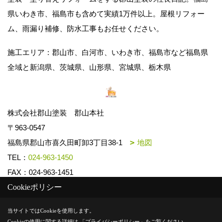
県いわき市、福島市も含めて実績1万件以上。屋根リフォー
ム、雨漏り補修、防水工事もお任せください。
施工エリア：郡山市、白河市、いわき市、福島市など福島県
全域と新潟県、茨城県、山形県、宮城県、栃木県
株式会社郡山塗装 郡山本社
〒963-0547
福島県郡山市喜久田町卸3丁目38-1
地図
TEL：
024-963-1450
FAX：024-963-1451
Cookieポリシー
Copyright (c) k-toso. All Rights Reserved.
当サイトではCookieを使用します。
Cookieの使用に関する詳細は 「
プライバシーポリシー
」をご覧ください。