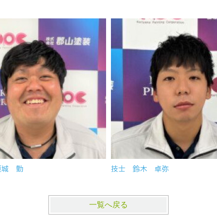
栗城 勤
技士 鈴木 卓弥
一覧へ戻る