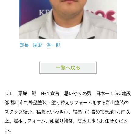
部長 尾形 香一郎
技士 
一覧へ戻る
ＵＬ 栗城 勤 №１宣言 思いやりの男 日本一！ SC建設
部 郡山市で外壁塗装・塗り替えリフォームをする郡山塗装の
スタッフ紹介。福島県いわき市、福島市も含めて実績1万件以
上。屋根リフォーム、雨漏り補修、防水工事もお任せくださ
い。