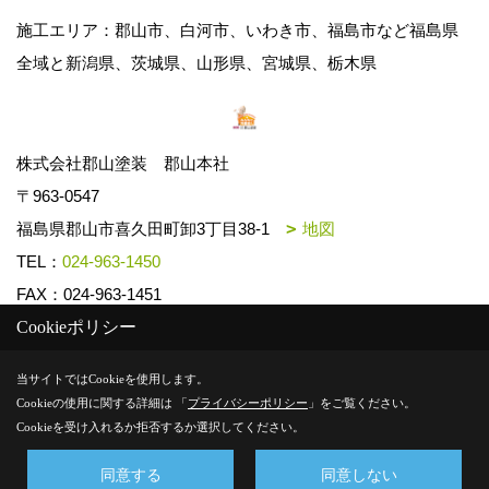
施工エリア：郡山市、白河市、いわき市、福島市など福島県
全域と新潟県、茨城県、山形県、宮城県、栃木県
株式会社郡山塗装 郡山本社
〒963-0547
福島県郡山市喜久田町卸3丁目38-1
地図
TEL：
024-963-1450
FAX：024-963-1451
Cookieポリシー
Copyright (c) k-toso. All Rights Reserved.
当サイトではCookieを使用します。
Cookieの使用に関する詳細は 「
プライバシーポリシー
」をご覧ください。
Produced by
ゴデスクリエイト
Cookieを受け入れるか拒否するか選択してください。
同意する
同意しない