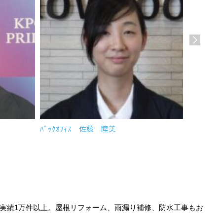
ﾊﾞｯｸｵﾌｨｽ 佐藤 睦美
ﾊﾞｯｸｵﾌ
て実績1万件以上。屋根リフォーム、雨漏り補修、防水工事もお