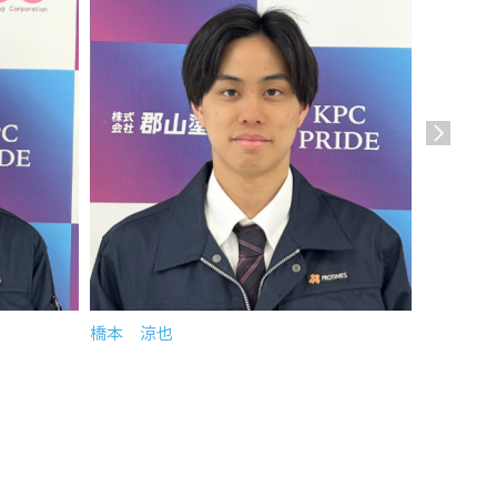
橋本 涼也
MI推進