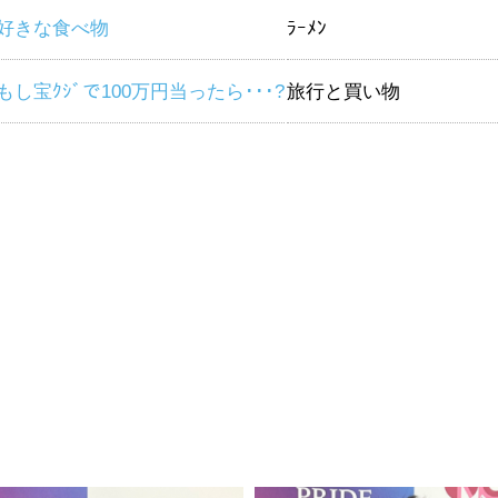
好きな食べ物
ﾗｰﾒﾝ
もし宝ｸｼﾞで100万円当ったら･･･?
旅行と買い物