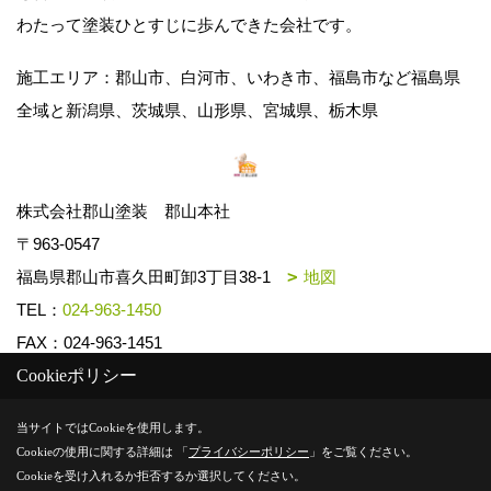
わたって塗装ひとすじに歩んできた会社です。
施工エリア：郡山市、白河市、いわき市、福島市など福島県
全域と新潟県、茨城県、山形県、宮城県、栃木県
株式会社郡山塗装 郡山本社
〒963-0547
福島県郡山市喜久田町卸3丁目38-1
地図
TEL：
024-963-1450
FAX：024-963-1451
Cookieポリシー
Copyright (c) k-toso. All Rights Reserved.
当サイトではCookieを使用します。
Cookieの使用に関する詳細は 「
プライバシーポリシー
」をご覧ください。
Produced by
ゴデスクリエイト
Cookieを受け入れるか拒否するか選択してください。