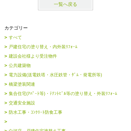
一覧へ戻る
カテゴリー
すべて
戸建住宅の塗り替え・内外装ﾘﾌｫｰﾑ
建設会社様より受注物件
公共建築物
電力設備(送電鉄塔・水圧鉄管・ﾀﾞﾑ・発電所等)
橋梁塗装関連
集合住宅(ｱﾊﾟｰﾄ等)・ﾃﾅﾝﾄﾋﾞﾙ等の塗り替え・外装ﾘﾌｫｰﾑ
交通安全施設
防水工事・ｺﾝｸﾘｰﾄ防食工事
白河店 戸建住宅塗替え工事