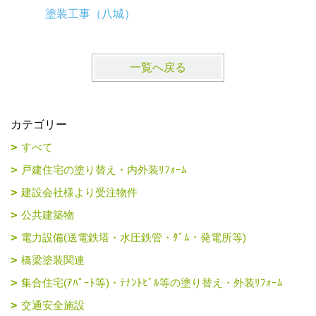
塗装工事（八城）
塗装工事
一覧へ戻る
カテゴリー
すべて
戸建住宅の塗り替え・内外装ﾘﾌｫｰﾑ
建設会社様より受注物件
公共建築物
電力設備(送電鉄塔・水圧鉄管・ﾀﾞﾑ・発電所等)
橋梁塗装関連
集合住宅(ｱﾊﾟｰﾄ等)・ﾃﾅﾝﾄﾋﾞﾙ等の塗り替え・外装ﾘﾌｫｰﾑ
交通安全施設