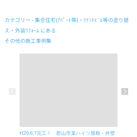
カテゴリー - 集合住宅(ｱﾊﾟｰﾄ等)・ﾃﾅﾝﾄﾋﾞﾙ等の塗り替
え・外装ﾘﾌｫｰﾑ にある
その他の施工事例集
H29.6.7完工！ 郡山市某ハイツ屋根・外壁
H28.