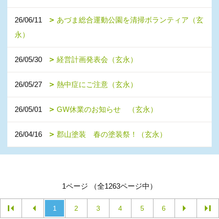
26/06/11
あづま総合運動公園を清掃ボランティア（玄
永）
26/05/30
経営計画発表会（玄永）
26/05/27
熱中症にご注意（玄永）
26/05/01
GW休業のお知らせ （玄永）
26/04/16
郡山塗装 春の塗装祭！（玄永）
1ページ （全1263ページ中）
1
2
3
4
5
6