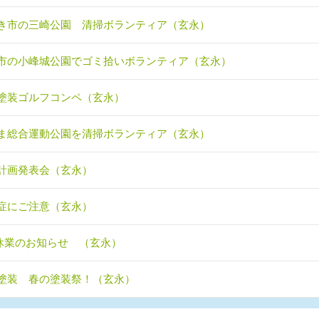
き市の三崎公園 清掃ボランティア（玄永）
市の小峰城公園でゴミ拾いボランティア（玄永）
塗装ゴルフコンペ（玄永）
ま総合運動公園を清掃ボランティア（玄永）
計画発表会（玄永）
症にご注意（玄永）
休業のお知らせ （玄永）
塗装 春の塗装祭！（玄永）