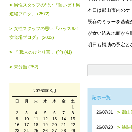
男性スタッフの思い『熱いぜ！男
本日は郡山市内のケ
道場ブログ』 (2572)
既存のミラーを基礎
女性スタッフの思い『ハッスル！
が食い込み地面から
女道場ブログ』 (2003)
明日も補助の予定と
『 職人のひとり言 』(^^) (41)
未分類 (752)
2026年08月
記事一覧
日
月
火
水
木
金
土
1
26/07/31
郡山
2
3
4
5
6
7
8
9
10
11
12
13
14
15
16
17
18
19
20
21
22
26/07/29
塗装
23
24
25
26
27
28
29