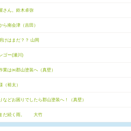
屋さん。鈴木卓弥
から南会津（吉田）
明けはまだ？？ 山岡
ンゴー(瀬川)
作業は㈱郡山塗装へ（真壁）
様（裕太）
りなどお困りでしたら郡山塗装へ！（真壁）
まだ続く雨。 大竹