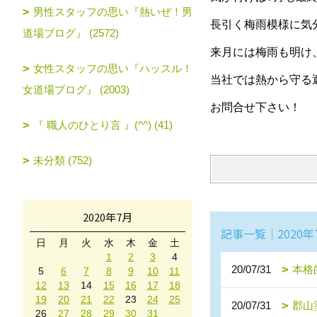
男性スタッフの思い『熱いぜ！男
長引く梅雨模様に気
道場ブログ』 (2572)
来月には梅雨も明け
女性スタッフの思い『ハッスル！
当社では熱から守る
女道場ブログ』 (2003)
お問合せ下さい！
『 職人のひとり言 』(^^) (41)
未分類 (752)
2020年7月
記事一覧｜2020年
日
月
火
水
木
金
土
1
2
3
4
20/07/31
本格
5
6
7
8
9
10
11
12
13
14
15
16
17
18
19
20
21
22
23
24
25
20/07/31
郡山
26
27
28
29
30
31