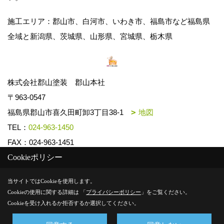
施工エリア：郡山市、白河市、いわき市、福島市など福島県
全域と新潟県、茨城県、山形県、宮城県、栃木県
株式会社郡山塗装 郡山本社
〒963-0547
福島県郡山市喜久田町卸3丁目38-1
地図
TEL：
024-963-1450
FAX：024-963-1451
Cookieポリシー
Copyright (c) k-toso. All Rights Reserved.
当サイトではCookieを使用します。
Cookieの使用に関する詳細は 「
プライバシーポリシー
」をご覧ください。
Produced by
ゴデスクリエイト
Cookieを受け入れるか拒否するか選択してください。