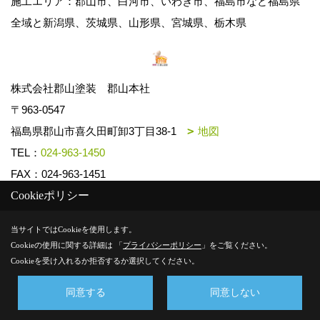
施工エリア：郡山市、白河市、いわき市、福島市など福島県
全域と新潟県、茨城県、山形県、宮城県、栃木県
株式会社郡山塗装 郡山本社
〒963-0547
福島県郡山市喜久田町卸3丁目38-1
地図
TEL：
024-963-1450
FAX：024-963-1451
Cookieポリシー
Copyright (c) k-toso. All Rights Reserved.
当サイトではCookieを使用します。
Cookieの使用に関する詳細は 「
プライバシーポリシー
」をご覧ください。
Produced by
ゴデスクリエイト
Cookieを受け入れるか拒否するか選択してください。
同意する
同意しない