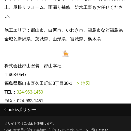
上。屋根リフォーム、雨漏り補修、防水工事もお任せくださ
い。
施工エリア：郡山市、白河市、いわき市、福島市など福島県
全域と新潟県、茨城県、山形県、宮城県、栃木県
株式会社郡山塗装 郡山本社
〒963-0547
福島県郡山市喜久田町卸3丁目38-1
地図
TEL：
024-963-1450
FAX：024-963-1451
Cookieポリシー
Copyright (c) k-toso. All Rights Reserved.
当サイトではCookieを使用します。
Cookieの使用に関する詳細は 「
プライバシーポリシー
」をご覧ください。
Produced by
ゴデスクリエイト