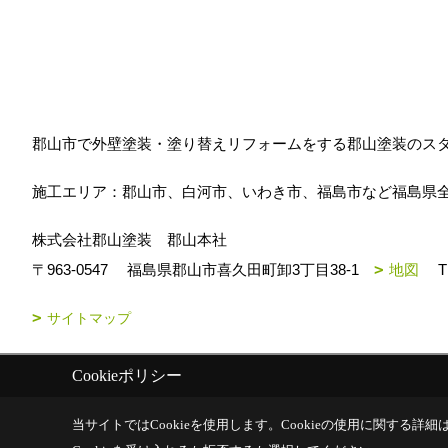
郡山市で外壁塗装・塗り替えリフォームをする郡山塗装のス
施工エリア：郡山市、白河市、いわき市、福島市など福島県
株式会社郡山塗装 郡山本社
〒963-0547
福島県郡山市喜久田町卸3丁目38-1
地図
T
サイトマップ
Cookieポリシー
Copyright (c) k-toso. All Rights Reserved.
|
Produced by
ゴデスクリエ
当サイトではCookieを使用します。
Cookieの使用に関する詳細は