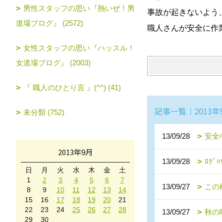
男性スタッフの思い『熱いぜ！男
事故が起きないよう
道場ブログ』 (2572)
職人さんが安全に作
女性スタッフの思い『ハッスル！
女道場ブログ』 (2003)
『 職人のひとり言 』(^^) (41)
記事一覧｜2013年
未分類 (752)
13/09/28
安全ﾊ
2013年9月
13/09/28
ﾛｸ
日
月
火
水
木
金
土
1
2
3
4
5
6
7
13/09/27
この
8
9
10
11
12
13
14
15
16
17
18
19
20
21
22
23
24
25
26
27
28
13/09/27
秋の
29
30