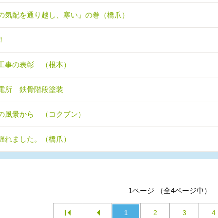
の気配を通り越し、寒い』の巻（橋爪）
！
工事の表彰 （根本）
電所 鉄骨階段塗装
の風景から （コクブン）
揺れました。（橋爪）
1ページ （全4ページ中）
1
2
3
4