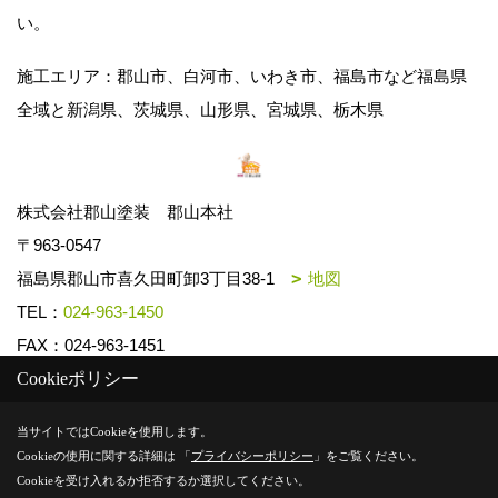
い。
施工エリア：郡山市、白河市、いわき市、福島市など福島県
全域と新潟県、茨城県、山形県、宮城県、栃木県
株式会社郡山塗装 郡山本社
〒963-0547
福島県郡山市喜久田町卸3丁目38-1
地図
TEL：
024-963-1450
FAX：024-963-1451
Cookieポリシー
Copyright (c) k-toso. All Rights Reserved.
当サイトではCookieを使用します。
Cookieの使用に関する詳細は 「
プライバシーポリシー
」をご覧ください。
Produced by
ゴデスクリエイト
Cookieを受け入れるか拒否するか選択してください。