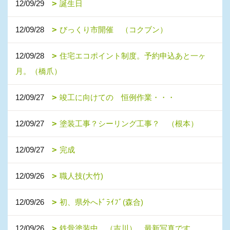
12/09/29
誕生日
12/09/28
びっくり市開催 （コクブン）
12/09/28
住宅エコポイント制度。予約申込あと一ヶ
月。（橋爪）
12/09/27
竣工に向けての 恒例作業・・・
12/09/27
塗装工事？シーリング工事？ （根本）
12/09/27
完成
12/09/26
職人技(大竹)
12/09/26
初、県外へﾄﾞﾗｲﾌﾞ(森合)
12/09/26
鉄骨塗装中 （吉川） 最新写真です。