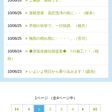
10/06/26
工事課 基樹です。
10/06/26
屋根塗装 高圧洗浄の前に・・（根本）
10/06/25
早朝の快挙で、一日快調。（橋爪）
10/06/25
梅雨の晴れ間に・・・・。（宮川）
10/06/24
◆塗装改修仕様提案◆ ﾃｽﾄ施工！！（桜
田）
10/06/23
いよいよ明日から乗り込みます！(森合)
1ページ （全4ページ中）
1
2
3
4