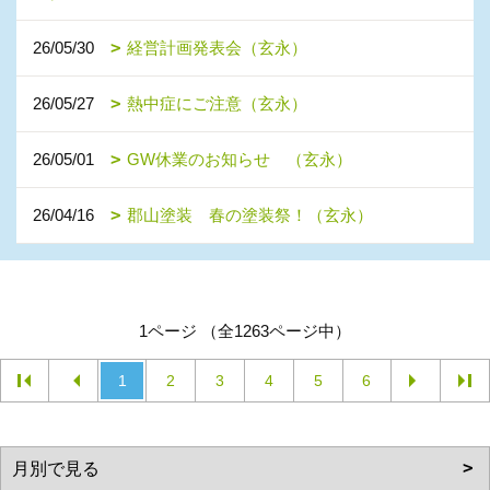
26/05/30
経営計画発表会（玄永）
26/05/27
熱中症にご注意（玄永）
26/05/01
GW休業のお知らせ （玄永）
26/04/16
郡山塗装 春の塗装祭！（玄永）
1ページ （全1263ページ中）
1
2
3
4
5
6