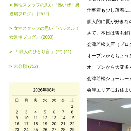
男性スタッフの思い『熱いぜ！男
仕事着も少し薄着に
道場ブログ』 (2572)
個人的に夏が好きな
女性スタッフの思い『ハッスル！
さて、本日は雪も解
女道場ブログ』 (2003)
会津若松支店（プロ
『 職人のひとり言 』(^^) (41)
オープンからちょう
未分類 (752)
オープンから大変多
会津若松ショールー
2026年08月
会津エリアにお住ま
日
月
火
水
木
金
土
1
2
3
4
5
6
7
8
9
10
11
12
13
14
15
16
17
18
19
20
21
22
23
24
25
26
27
28
29