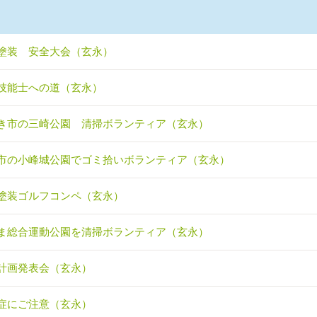
塗装 安全大会（玄永）
技能士への道（玄永）
き市の三崎公園 清掃ボランティア（玄永）
市の小峰城公園でゴミ拾いボランティア（玄永）
塗装ゴルフコンペ（玄永）
ま総合運動公園を清掃ボランティア（玄永）
計画発表会（玄永）
症にご注意（玄永）