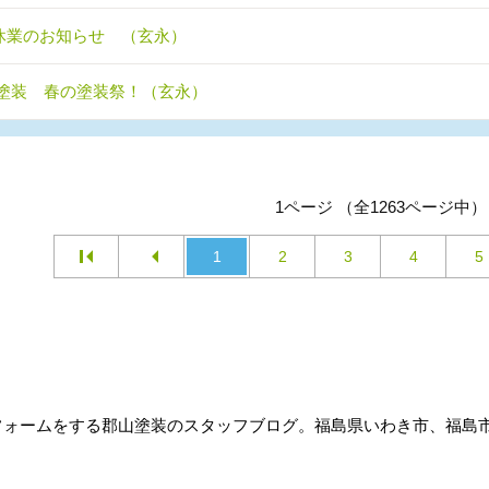
休業のお知らせ （玄永）
塗装 春の塗装祭！（玄永）
1ページ （全1263ページ中）
1
2
3
4
5
リフォームをする郡山塗装のスタッフブログ。福島県いわき市、福島