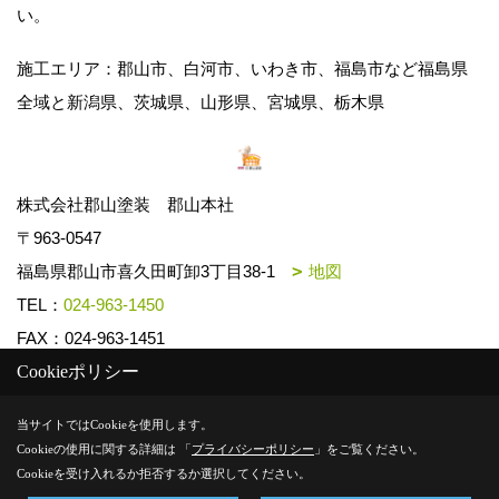
い。
施工エリア：郡山市、白河市、いわき市、福島市など福島県
全域と新潟県、茨城県、山形県、宮城県、栃木県
株式会社郡山塗装 郡山本社
〒963-0547
福島県郡山市喜久田町卸3丁目38-1
地図
TEL：
024-963-1450
FAX：024-963-1451
Cookieポリシー
Copyright (c) k-toso. All Rights Reserved.
当サイトではCookieを使用します。
Cookieの使用に関する詳細は 「
プライバシーポリシー
」をご覧ください。
Produced by
ゴデスクリエイト
Cookieを受け入れるか拒否するか選択してください。