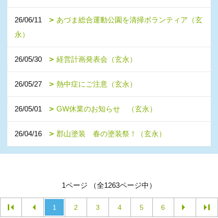
26/06/11
あづま総合運動公園を清掃ボランティア（玄
永）
26/05/30
経営計画発表会（玄永）
26/05/27
熱中症にご注意（玄永）
26/05/01
GW休業のお知らせ （玄永）
26/04/16
郡山塗装 春の塗装祭！（玄永）
1ページ （全1263ページ中）
1
2
3
4
5
6