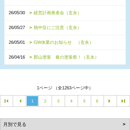
26/05/30
経営計画発表会（玄永）
26/05/27
熱中症にご注意（玄永）
26/05/01
GW休業のお知らせ （玄永）
26/04/16
郡山塗装 春の塗装祭！（玄永）
1ページ （全1263ページ中）
1
2
3
4
5
6