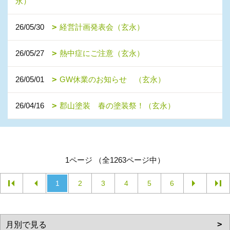
永）
26/05/30
経営計画発表会（玄永）
26/05/27
熱中症にご注意（玄永）
26/05/01
GW休業のお知らせ （玄永）
26/04/16
郡山塗装 春の塗装祭！（玄永）
1ページ （全1263ページ中）
1
2
3
4
5
6