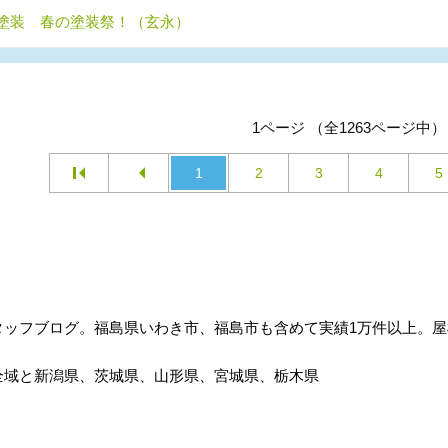
塗装 春の塗装祭！（玄永）
1ページ （全1263ページ中）
1
2
3
4
5
タッフブログ。福島県いわき市、福島市も含めて実績1万件以上。
全域と新潟県、茨城県、山形県、宮城県、栃木県