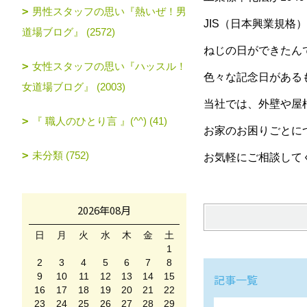
男性スタッフの思い『熱いぜ！男
JIS（日本興業規格
道場ブログ』 (2572)
ねじの日ができたん
女性スタッフの思い『ハッスル！
色々な記念日がある
女道場ブログ』 (2003)
当社では、外壁や屋
『 職人のひとり言 』(^^) (41)
お家のお困りごとに
未分類 (752)
お気軽にご相談して
2026年08月
日
月
火
水
木
金
土
1
2
3
4
5
6
7
8
9
10
11
12
13
14
15
記事一覧
16
17
18
19
20
21
22
23
24
25
26
27
28
29