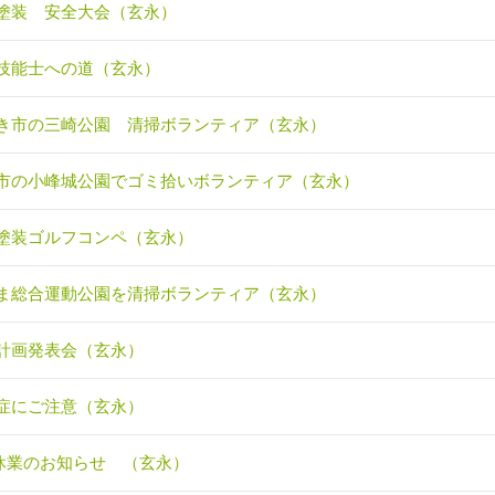
塗装 安全大会（玄永）
技能士への道（玄永）
き市の三崎公園 清掃ボランティア（玄永）
市の小峰城公園でゴミ拾いボランティア（玄永）
塗装ゴルフコンペ（玄永）
ま総合運動公園を清掃ボランティア（玄永）
計画発表会（玄永）
症にご注意（玄永）
休業のお知らせ （玄永）