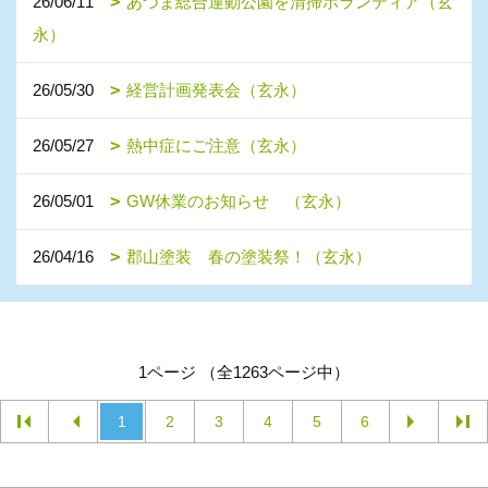
26/06/11
あづま総合運動公園を清掃ボランティア（玄
永）
26/05/30
経営計画発表会（玄永）
26/05/27
熱中症にご注意（玄永）
26/05/01
GW休業のお知らせ （玄永）
26/04/16
郡山塗装 春の塗装祭！（玄永）
1ページ （全1263ページ中）
1
2
3
4
5
6