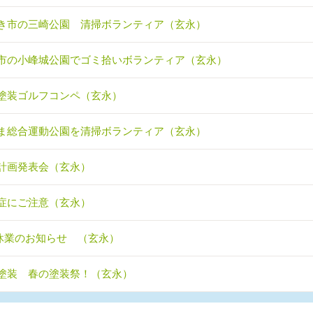
き市の三崎公園 清掃ボランティア（玄永）
市の小峰城公園でゴミ拾いボランティア（玄永）
塗装ゴルフコンペ（玄永）
ま総合運動公園を清掃ボランティア（玄永）
計画発表会（玄永）
症にご注意（玄永）
休業のお知らせ （玄永）
塗装 春の塗装祭！（玄永）