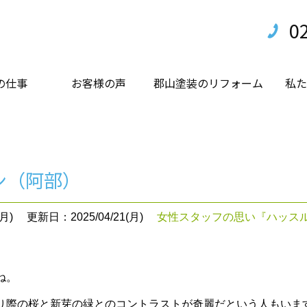
0
の仕事
お客様の声
郡山塗装のリフォーム
私た
ン（阿部）
月)
更新日：2025/04/21(月)
女性スタッフの思い『ハッス
ね。
り際の桜と新芽の緑とのコントラストが奇麗だという人もいま