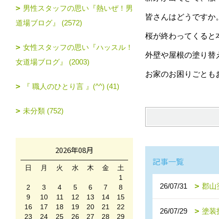
男性スタッフの思い『熱いぜ！男
皆さんはどうですか
道場ブログ』 (2572)
桜が終わってくると
女性スタッフの思い『ハッスル！
外壁や屋根の塗り替
女道場ブログ』 (2003)
お家のお困りごとも
『 職人のひとり言 』(^^) (41)
未分類 (752)
2026年08月
記事一覧
日
月
火
水
木
金
土
1
26/07/31
郡山
2
3
4
5
6
7
8
9
10
11
12
13
14
15
16
17
18
19
20
21
22
26/07/29
塗装
23
24
25
26
27
28
29