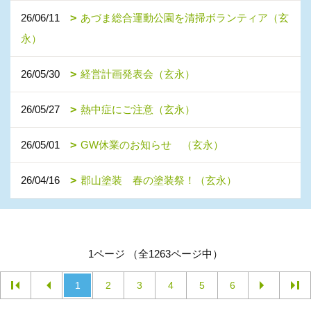
26/06/11
あづま総合運動公園を清掃ボランティア（玄
永）
26/05/30
経営計画発表会（玄永）
26/05/27
熱中症にご注意（玄永）
26/05/01
GW休業のお知らせ （玄永）
26/04/16
郡山塗装 春の塗装祭！（玄永）
1ページ （全1263ページ中）
1
2
3
4
5
6