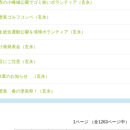
市の小峰城公園でゴミ拾いボランティア（玄永）
塗装ゴルフコンペ（玄永）
ま総合運動公園を清掃ボランティア（玄永）
計画発表会（玄永）
症にご注意（玄永）
休業のお知らせ （玄永）
塗装 春の塗装祭！（玄永）
1ページ （全1263ページ中）