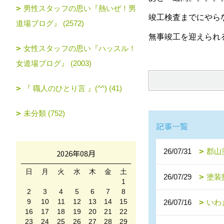
男性スタッフの思い『熱いぜ！男
竣工検査までにやら
道場ブログ』 (2572)
無事竣工を迎えられ
女性スタッフの思い『ハッスル！
女道場ブログ』 (2003)
『 職人のひとり言 』(^^) (41)
未分類 (752)
記事一覧
26/07/31
郡山
2026年08月
日
月
火
水
木
金
土
26/07/29
塗装
1
2
3
4
5
6
7
8
9
10
11
12
13
14
15
26/07/16
いわ
16
17
18
19
20
21
22
23
24
25
26
27
28
29