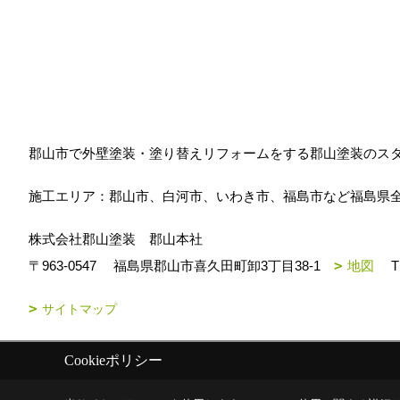
郡山市で外壁塗装・塗り替えリフォームをする郡山塗装のス
施工エリア：郡山市、白河市、いわき市、福島市など福島県
株式会社郡山塗装 郡山本社
〒963-0547
福島県郡山市喜久田町卸3丁目38-1
地図
T
サイトマップ
Cookieポリシー
Copyright (c) k-toso. All Rights Reserved.
|
Produced by
ゴデスクリエ